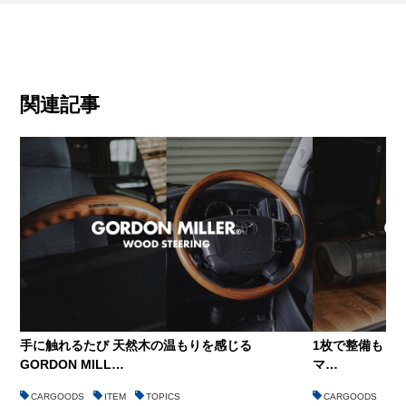
関連記事
手に触れるたび 天然木の温もりを感じる
1枚で整備も 車中
GORDON MILL…
マ…
CARGOODS
ITEM
TOPICS
CARGOODS
I