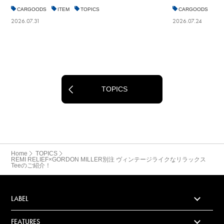
CARGOODS
ITEM
TOPICS
CARGOODS
I
2026.07.31
2026.07.24
TOPICS
Home
TOPICS
REMI RELIEF×GORDON MILLER別注 ヴィンテージライクなリラックス
Teeのご紹介！
LABEL
FEATURES