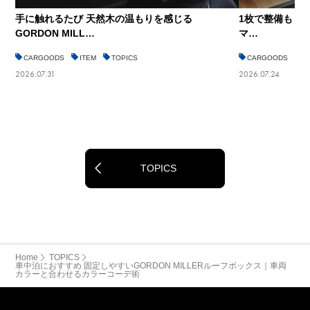
手に触れるたび 天然木の温もりを感じる
1枚で整備も 車中
GORDON MILL…
マ…
CARGOODS
ITEM
TOPICS
CARGOODS
I
2026.07.31
2026.07.24
TOPICS
Home
TOPICS
車中泊におすすめ 固定しやすいGORDON MILLERルーフボックス｜車両
カラーと合わせるカラーコーデ術