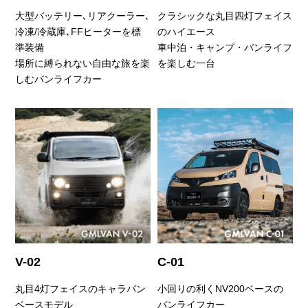
大型バッテリー､リアクーラー､
クラシックな丸目四灯フェイス
冷凍/冷蔵庫､FFヒーターを標
のハイエース
準装備
車中泊・キャンプ・バンライフ
場所に縛られない自由な旅を楽
を楽しむ一台
しむバンライフカー
V-02
C-01
丸目4灯フェイスのキャラバン
小回りの利くNV200ベースの
ベースモデル
バンライフカー