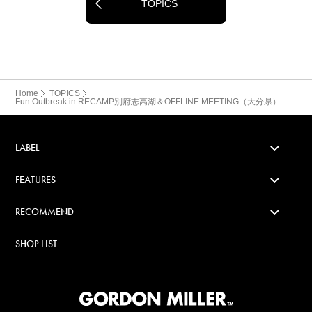
TOPICS
Home
TOPICS
Fun Outbreak in RECAMP別府志高湖＆OFFLINE MEETING（大分県）
LABEL
FEATURES
RECOMMEND
SHOP LIST