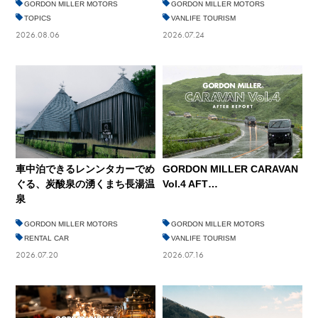
GORDON MILLER MOTORS
GORDON MILLER MOTORS
TOPICS
VANLIFE TOURISM
2026.08.06
2026.07.24
GORDON MILLER CARAVAN
車中泊できるレンンタカーでめ
Vol.4 AFT…
ぐる、炭酸泉の湧くまち長湯温
泉
GORDON MILLER MOTORS
GORDON MILLER MOTORS
RENTAL CAR
VANLIFE TOURISM
2026.07.20
2026.07.16