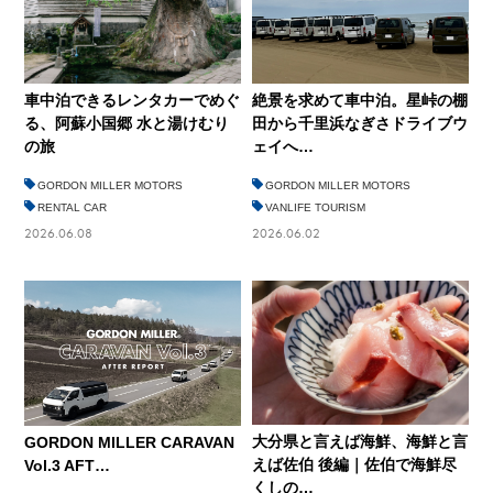
車中泊できるレンタカーでめぐ
絶景を求めて車中泊。星峠の棚
る、阿蘇小国郷 水と湯けむり
田から千里浜なぎさドライブウ
の旅
ェイへ…
GORDON MILLER MOTORS
GORDON MILLER MOTORS
RENTAL CAR
VANLIFE TOURISM
2026.06.08
2026.06.02
大分県と言えば海鮮、海鮮と言
GORDON MILLER CARAVAN
えば佐伯 後編｜佐伯で海鮮尽
Vol.3 AFT…
くしの…