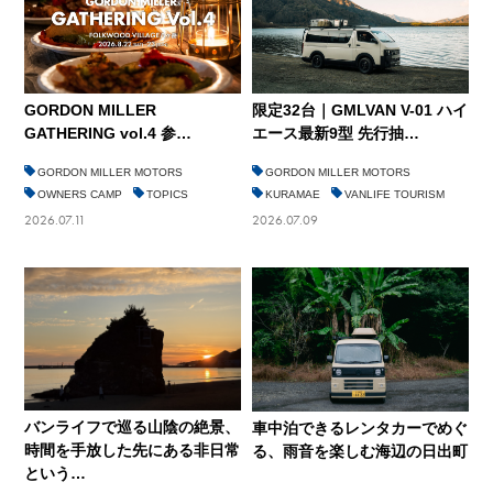
GORDON MILLER
限定32台｜GMLVAN V-01 ハイ
GATHERING vol.4 参…
エース最新9型 先行抽…
GORDON MILLER MOTORS
GORDON MILLER MOTORS
OWNERS CAMP
TOPICS
KURAMAE
VANLIFE TOURISM
2026.07.11
2026.07.09
バンライフで巡る山陰の絶景、
車中泊できるレンタカーでめぐ
時間を手放した先にある非日常
る、雨音を楽しむ海辺の日出町
という…