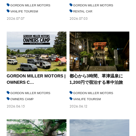
GORDON MILLER MOTORS
GORDON MILLER MOTORS
VANLIFE TOURISM
RENTAL CAR
2026.07.07
2026.07.03
都心から3時間、草津温泉に
GORDON MILLER MOTORS |
1,200円で宿泊する車中泊旅
OWNERS C…
GORDON MILLER MOTORS
GORDON MILLER MOTORS
OWNERS CAMP
VANLIFE TOURISM
2026.06.15
2026.06.12