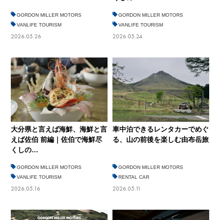
GORDON MILLER MOTORS
GORDON MILLER MOTORS
VANLIFE TOURISM
VANLIFE TOURISM
2026.05.26
2026.05.24
車中泊できるレンタカーでめぐ
大分県と言えば海鮮、海鮮と言
る、山の前後を楽しむ由布岳旅
えば佐伯 前編｜佐伯で海鮮尽
くしの…
GORDON MILLER MOTORS
GORDON MILLER MOTORS
VANLIFE TOURISM
RENTAL CAR
2026.05.16
2026.05.11