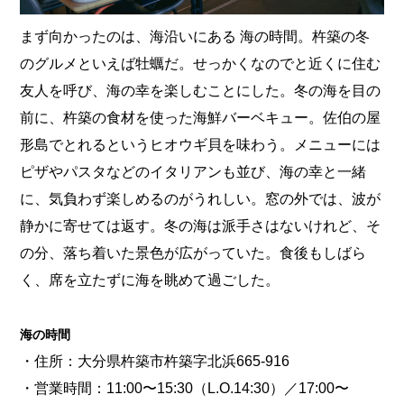
まず向かったのは、海沿いにある 海の時間。杵築の冬
のグルメといえば牡蠣だ。せっかくなのでと近くに住む
友人を呼び、海の幸を楽しむことにした。冬の海を目の
前に、杵築の食材を使った海鮮バーベキュー。佐伯の屋
形島でとれるというヒオウギ貝を味わう。メニューには
ピザやパスタなどのイタリアンも並び、海の幸と一緒
に、気負わず楽しめるのがうれしい。窓の外では、波が
静かに寄せては返す。冬の海は派手さはないけれど、そ
の分、落ち着いた景色が広がっていた。食後もしばら
く、席を立たずに海を眺めて過ごした。
海の時間
・住所：大分県杵築市杵築字北浜665-916
・営業時間：11:00〜15:30（L.O.14:30）／17:00〜