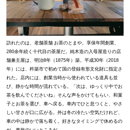
訪れたのは、老舗茶舗 お茶のとまや。享保年間創業、
280余年続く十代目の茶屋だ。純木造の入母屋造りの店
舗兼主屋は、明治8年（1875年）築。平成30年（2018
年）には、杵築市で初めて国の登録有形文化財に指定さ
れた。店内には、創業当時から使われている道具も並
び、静かな時間が流れている。「次は、ゆっくり中でお
茶を飲んでくださいね」そんな声をかけてもらい、和菓
子とお茶を選び、車へ戻る。車内でひと息つくと、やさ
しい甘さが口に広がる。外は冬の冷たい空気だけれど、
車の中は静かで落ち着く。好きなタイミングで休めるの
が、車旅のいいところだ。