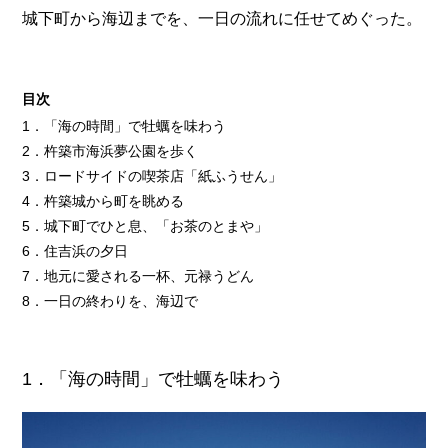
城下町から海辺までを、一日の流れに任せてめぐった。
目次
1．「海の時間」で牡蠣を味わう
2．杵築市海浜夢公園を歩く
3．ロードサイドの喫茶店「紙ふうせん」
4．杵築城から町を眺める
5．城下町でひと息、「お茶のとまや」
6．住吉浜の夕日
7．地元に愛される一杯、元禄うどん
8．一日の終わりを、海辺で
1．「海の時間」で牡蠣を味わう