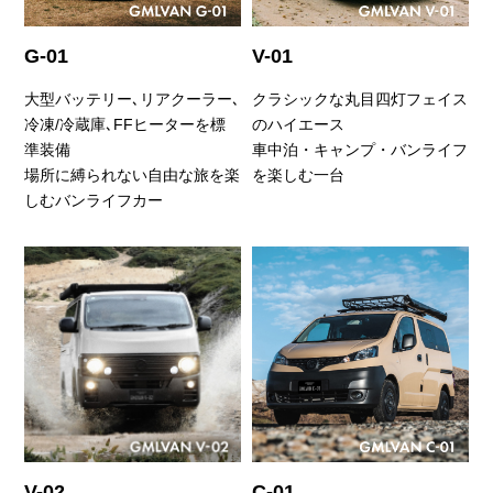
G-01
V-01
大型バッテリー､リアクーラー､
クラシックな丸目四灯フェイス
冷凍/冷蔵庫､FFヒーターを標
のハイエース
準装備
車中泊・キャンプ・バンライフ
場所に縛られない自由な旅を楽
を楽しむ一台
しむバンライフカー
V-02
C-01