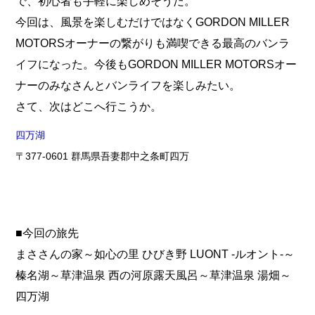
で、初心者も手軽に楽しめそうだ。
今回は、風景を楽しむだけではなくGORDON MILLER
MOTORSオーナーの繋がりも満喫できる最高のバンラ
イフになった。今後もGORDON MILLER MOTORSオー
ナーのみなさんとバンライフを楽しみたい。
さて、次はどこへ行こうか。
四万湖
〒377-0601 群馬県吾妻郡中之条町四万
■今回の旅先
まささんの家～如心の里 ひびき野 LUONT -ルオント-～
榛名湖～草津温泉 西の河原露天風呂～草津温泉 湯畑～
四万湖