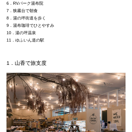
6．RVパーク湯布院
7．狭霧台で朝食
8．湯の坪街道を歩く
9．湯布珈琲でひとやすみ
10．湯の坪温泉
11．ゆふいん道の駅
1．山香で旅支度