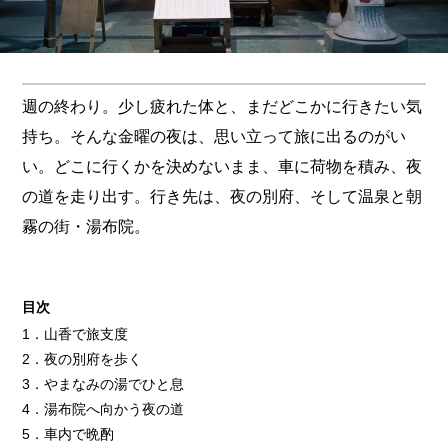
週の終わり。少し疲れた体と、まだどこかに行きたい気
持ち。そんな金曜の夜は、思い立って旅に出るのがい
い。どこに行くかを決めないまま、車に荷物を積み、夜
の道を走り出す。行き先は、夜の別府、そして温泉と朝
霧の街・湯布院。
目次
1．山香で旅支度
2．夜の別府を歩く
3．やまなみの湯でひと息
4．湯布院へ向かう夜の道
5．車内で晩酌