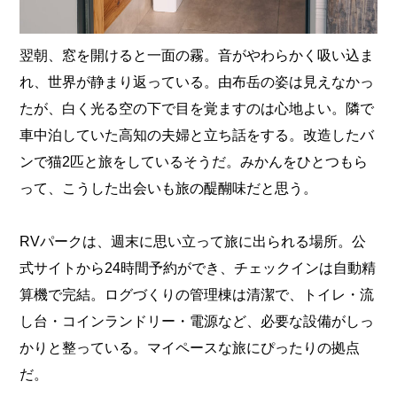
翌朝、窓を開けると一面の霧。音がやわらかく吸い込ま
れ、世界が静まり返っている。由布岳の姿は見えなかっ
たが、白く光る空の下で目を覚ますのは心地よい。隣で
車中泊していた高知の夫婦と立ち話をする。改造したバ
ンで猫2匹と旅をしているそうだ。みかんをひとつもら
って、こうした出会いも旅の醍醐味だと思う。
RVパークは、週末に思い立って旅に出られる場所。公
式サイトから24時間予約ができ、チェックインは自動精
算機で完結。ログづくりの管理棟は清潔で、トイレ・流
し台・コインランドリー・電源など、必要な設備がしっ
かりと整っている。マイペースな旅にぴったりの拠点
だ。