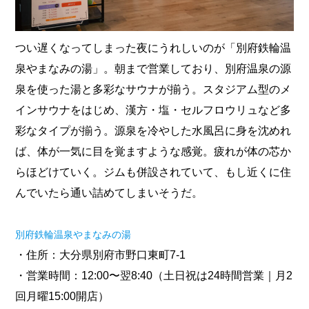
つい遅くなってしまった夜にうれしいのが「別府鉄輪温
泉やまなみの湯」。朝まで営業しており、別府温泉の源
泉を使った湯と多彩なサウナが揃う。スタジアム型のメ
インサウナをはじめ、漢方・塩・セルフロウリュなど多
彩なタイプが揃う。源泉を冷やした水風呂に身を沈めれ
ば、体が一気に目を覚ますような感覚。疲れが体の芯か
らほどけていく。ジムも併設されていて、もし近くに住
んでいたら通い詰めてしまいそうだ。
別府鉄輪温泉やまなみの湯
・住所：大分県別府市野口東町7-1
・営業時間：12:00〜翌8:40（土日祝は24時間営業｜月2
回月曜15:00開店）