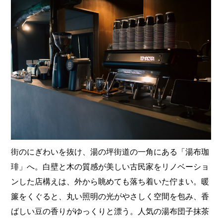
街のにぎわいを抜け、湯の坪街道の一角にある「湯布珈
琲」へ。白壁と木の質感が美しい古民家をリノベーショ
ンした店構えは、外から眺めても落ち着いた佇まい。暖
簾をくぐると、丸い照明の光がやさしく空間を包み、香
ばしい豆の香りがゆっくりと漂う。人気の湯布団子抹茶