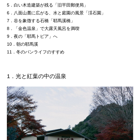
5．白い木造建築が残る「旧平田郵便局」
6．八面山麓に広がる、水と庭園の風景「渓石園」
7．谷を象徴する石橋「耶馬溪橋」
8．「金色温泉」で大露天風呂を満喫
9．夜の「耶馬トピア」へ
10．朝の耶馬溪
11．冬のバンライフのすすめ
1．光と紅葉の中の温泉