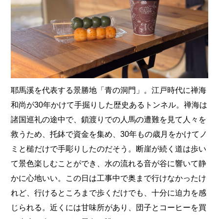
耶馬溪を代表する景勝地「青の洞門」。江戸時代に禅海
和尚が30年かけて手掘りした歴史あるトンネル。禅海は
諸国巡礼の途中で、鎖渡りでの人馬の遭難を見て人々を
救うため、托鉢で資金を集め、30年もの歳月をかけてノ
ミと槌だけで手彫りしたのだそう。断崖が続く道は歩い
て景色楽しむことができ、水の流れる音が谷に響いて静
かに心地いい。この日は工事中で奥まで行けなかったけ
れど、行けるところまで歩くだけでも、十分に迫力を感
じられる。近くには甘味所があり、団子とコーヒーを買