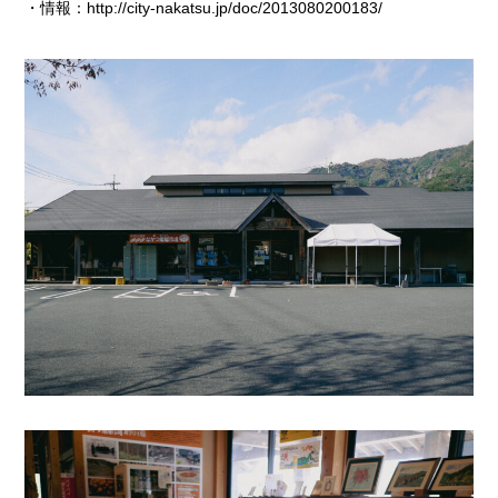
・情報：
http://city-nakatsu.jp/doc/2013080200183/